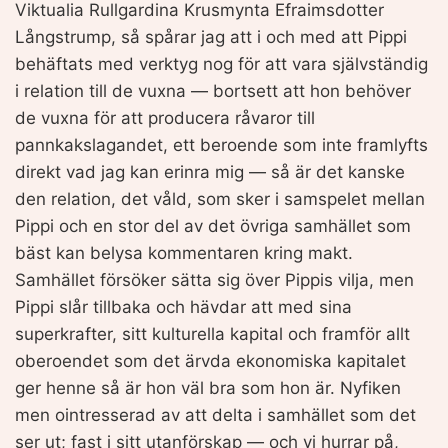
Viktualia Rullgardina Krusmynta Efraimsdotter
Långstrump, så spårar jag att i och med att Pippi
behäftats med verktyg nog för att vara självständig
i relation till de vuxna — bortsett att hon behöver
de vuxna för att producera råvaror till
pannkakslagandet, ett beroende som inte framlyfts
direkt vad jag kan erinra mig — så är det kanske
den relation, det våld, som sker i samspelet mellan
Pippi och en stor del av det övriga samhället som
bäst kan belysa kommentaren kring makt.
Samhället försöker sätta sig över Pippis vilja, men
Pippi slår tillbaka och hävdar att med sina
superkrafter, sitt kulturella kapital och framför allt
oberoendet som det ärvda ekonomiska kapitalet
ger henne så är hon väl bra som hon är. Nyfiken
men ointresserad av att delta i samhället som det
ser ut; fast i sitt utanförskap — och vi hurrar på,