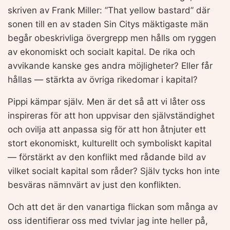
skriven av Frank Miller: ”That yellow bastard” där
sonen till en av staden Sin Citys mäktigaste män
begår obeskrivliga övergrepp men hålls om ryggen
av ekonomiskt och socialt kapital. De rika och
avvikande kanske ges andra möjligheter? Eller får
hållas — stärkta av övriga rikedomar i kapital?
Pippi kämpar själv. Men är det så att vi låter oss
inspireras för att hon uppvisar den självständighet
och ovilja att anpassa sig för att hon åtnjuter ett
stort ekonomiskt, kulturellt och symboliskt kapital
— förstärkt av den konflikt med rådande bild av
vilket socialt kapital som råder? Själv tycks hon inte
besväras nämnvärt av just den konflikten.
Och att det är den vanartiga flickan som många av
oss identifierar oss med tvivlar jag inte heller på,