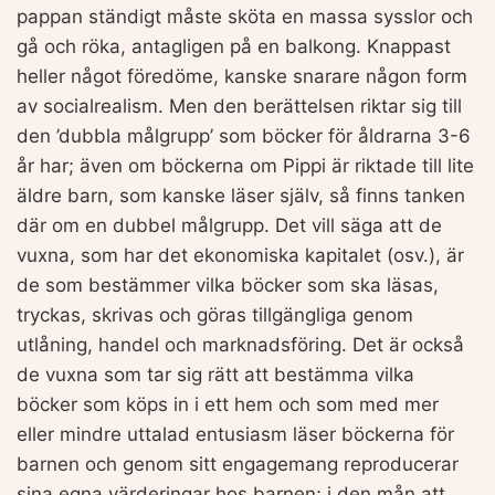
pappan ständigt måste sköta en massa sysslor och
gå och röka, antagligen på en balkong. Knappast
heller något föredöme, kanske snarare någon form
av socialrealism. Men den berättelsen riktar sig till
den ’dubbla målgrupp’ som böcker för åldrarna 3-6
år har; även om böckerna om Pippi är riktade till lite
äldre barn, som kanske läser själv, så finns tanken
där om en dubbel målgrupp. Det vill säga att de
vuxna, som har det ekonomiska kapitalet (osv.), är
de som bestämmer vilka böcker som ska läsas,
tryckas, skrivas och göras tillgängliga genom
utlåning, handel och marknadsföring. Det är också
de vuxna som tar sig rätt att bestämma vilka
böcker som köps in i ett hem och som med mer
eller mindre uttalad entusiasm läser böckerna för
barnen och genom sitt engagemang reproducerar
sina egna värderingar hos barnen; i den mån att