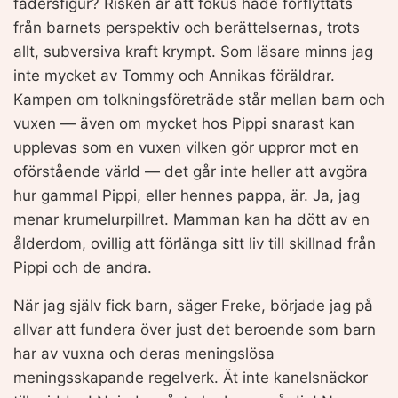
fadersfigur? Risken är att fokus hade förflyttats
från barnets perspektiv och berättelsernas, trots
allt, subversiva kraft krympt. Som läsare minns jag
inte mycket av Tommy och Annikas föräldrar.
Kampen om tolkningsföreträde står mellan barn och
vuxen — även om mycket hos Pippi snarast kan
upplevas som en vuxen vilken gör uppror mot en
oförstående värld — det går inte heller att avgöra
hur gammal Pippi, eller hennes pappa, är. Ja, jag
menar krumelurpillret. Mamman kan ha dött av en
ålderdom, ovillig att förlänga sitt liv till skillnad från
Pippi och de andra.
När jag själv fick barn, säger Freke, började jag på
allvar att fundera över just det beroende som barn
har av vuxna och deras meningslösa
meningsskapande regelverk. Ät inte kanelsnäckor