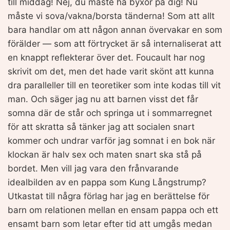
till middag! Nej, du måste ha byxor på dig! Nu
måste vi sova/vakna/borsta tänderna! Som att allt
bara handlar om att någon annan övervakar en som
förälder — som att förtrycket är så internaliserat att
en knappt reflekterar över det. Foucault har nog
skrivit om det, men det hade varit skönt att kunna
dra paralleller till en teoretiker som inte kodas till vit
man. Och säger jag nu att barnen visst det får
somna där de står och springa ut i sommarregnet
för att skratta så tänker jag att socialen snart
kommer och undrar varför jag somnat i en bok när
klockan är halv sex och maten snart ska stå på
bordet. Men vill jag vara den frånvarande
idealbilden av en pappa som Kung Långstrump?
Utkastat till några förlag har jag en berättelse för
barn om relationen mellan en ensam pappa och ett
ensamt barn som letar efter tid att umgås medan