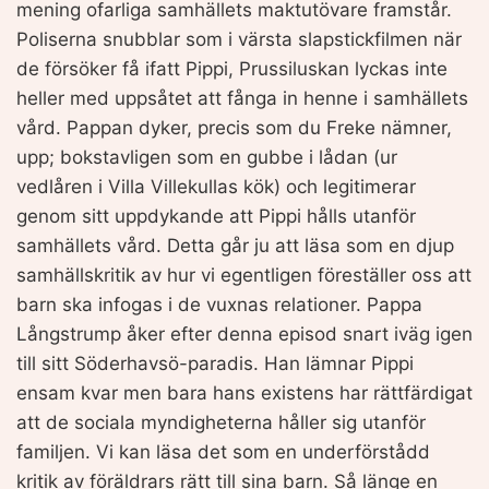
mening ofarliga samhällets maktutövare framstår.
Poliserna snubblar som i värsta slapstickfilmen när
de försöker få ifatt Pippi, Prussiluskan lyckas inte
heller med uppsåtet att fånga in henne i samhällets
vård. Pappan dyker, precis som du Freke nämner,
upp; bokstavligen som en gubbe i lådan (ur
vedlåren i Villa Villekullas kök) och legitimerar
genom sitt uppdykande att Pippi hålls utanför
samhällets vård. Detta går ju att läsa som en djup
samhällskritik av hur vi egentligen föreställer oss att
barn ska infogas i de vuxnas relationer. Pappa
Långstrump åker efter denna episod snart iväg igen
till sitt Söderhavsö-paradis. Han lämnar Pippi
ensam kvar men bara hans existens har rättfärdigat
att de sociala myndigheterna håller sig utanför
familjen. Vi kan läsa det som en underförstådd
kritik av föräldrars rätt till sina barn. Så länge en