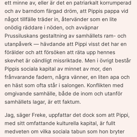
ett minne av, eller är det en patriarkalt korrumperad
och av barndom färgad dröm, att Pippis pappa vid
något tillfälle träder in, återvänder som en lite
onödig räddare i nöden, och avväpnar
Prussiluskans gestaltning av samhällets ram- och
utanpåverk — hävdande att Pippi visst det har en
förälder och att försöken att räta upp hennes
skevhet är oändligt missriktade. Men i övrigt består
Pippis sociala kapital av minnet av mor, den
frånvarande fadern, några vänner, en liten apa och
en häst som ofta står i salongen. Konflikten med
omgivande samhälle, både de inom och utanför
samhällets lagar, är ett faktum.
Jag, säger Freke, uppfattar det dock som att Pippi,
med sitt omfattande kulturella kapital, är fullt
medveten om vilka sociala tabun som hon bryter