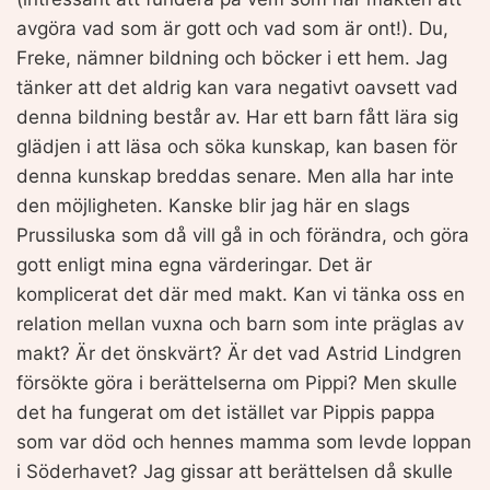
avgöra vad som är gott och vad som är ont!). Du,
Freke, nämner bildning och böcker i ett hem. Jag
tänker att det aldrig kan vara negativt oavsett vad
denna bildning består av. Har ett barn fått lära sig
glädjen i att läsa och söka kunskap, kan basen för
denna kunskap breddas senare. Men alla har inte
den möjligheten. Kanske blir jag här en slags
Prussiluska som då vill gå in och förändra, och göra
gott enligt mina egna värderingar. Det är
komplicerat det där med makt. Kan vi tänka oss en
relation mellan vuxna och barn som inte präglas av
makt? Är det önskvärt? Är det vad Astrid Lindgren
försökte göra i berättelserna om Pippi? Men skulle
det ha fungerat om det istället var Pippis pappa
som var död och hennes mamma som levde loppan
i Söderhavet? Jag gissar att berättelsen då skulle