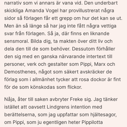
narrativ som vi annars är vana vid. Den underbart
skickliga Amanda Vogel har provillustrerat några
sidor så förlagen får ett grepp om hur det kan se ut.
Men än så länge så har jag inte fått några vettiga
svar från förlagen. Så ja, där finns en liknande
sensmoral. Bilda dig, ta makten över ditt liv och
dela den till de som behöver. Dessutom förhåller
den sig med en ganska närvarande intertext till
personer, verk och gestalter som Pippi, Marx och
Demosthenes, något som säkert avskräcker de
förlag som i allmänhet tycker att rosa dockor är fint
för de som könskodas som flickor.
Nåja, åter till saken avbryter Freke sig. Jag tänker
istället att oavsett Lindgrens intention med
berättelserna, som jag uppfattar som hjältesagor,
om Pippi, som ju egentligen heter Pippilotta