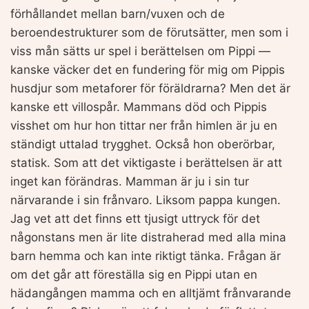
förhållandet mellan barn/vuxen och de
beroendestrukturer som de förutsätter, men som i
viss mån sätts ur spel i berättelsen om Pippi —
kanske väcker det en fundering för mig om Pippis
husdjur som metaforer för föräldrarna? Men det är
kanske ett villospår. Mammans död och Pippis
visshet om hur hon tittar ner från himlen är ju en
ständigt uttalad trygghet. Också hon oberörbar,
statisk. Som att det viktigaste i berättelsen är att
inget kan förändras. Mamman är ju i sin tur
närvarande i sin frånvaro. Liksom pappa kungen.
Jag vet att det finns ett tjusigt uttryck för det
någonstans men är lite distraherad med alla mina
barn hemma och kan inte riktigt tänka. Frågan är
om det går att föreställa sig en Pippi utan en
hädangången mamma och en alltjämt frånvarande