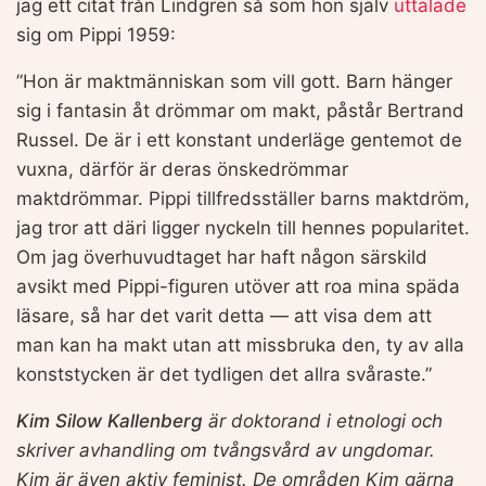
jag ett citat från Lindgren så som hon själv
uttalade
sig om Pippi 1959:
”Hon är maktmänniskan som vill gott. Barn hänger
sig i fantasin åt drömmar om makt, påstår Bertrand
Russel. De är i ett konstant underläge gentemot de
vuxna, därför är deras önskedrömmar
maktdrömmar. Pippi tillfredsställer barns maktdröm,
jag tror att däri ligger nyckeln till hennes popularitet.
Om jag överhuvudtaget har haft någon särskild
avsikt med Pippi-figuren utöver att roa mina späda
läsare, så har det varit detta — att visa dem att
man kan ha makt utan att missbruka den, ty av alla
konststycken är det tydligen det allra svåraste.”
Kim Silow Kallenberg
är doktorand i etnologi och
skriver avhandling om tvångsvård av ungdomar.
Kim är även aktiv feminist. De områden Kim gärna