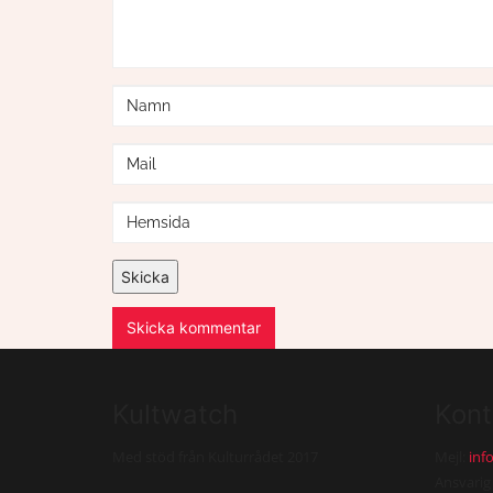
Skicka kommentar
Kultwatch
Kont
Med stöd från Kulturrådet 2017
Mejl:
inf
Ansvarig 