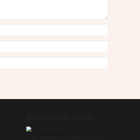
Stöd oss via Swish
Du gör det genom att scanna bilden ovan i