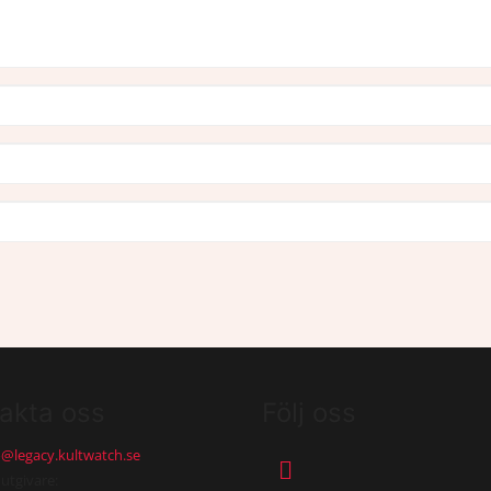
akta oss
Följ oss
o@legacy.kultwatch.se
utgivare: