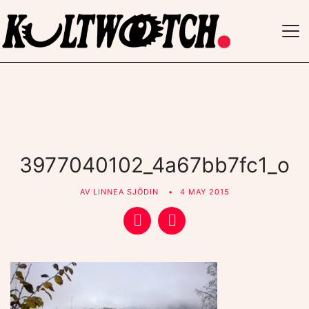
TO
NAV
3977040102_4a67bb7fc1_o
AV
LINNEA SJÖDIN
4 MAY 2015