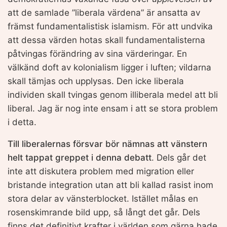
att de samlade ”liberala värdena” är ansatta av
främst fundamentalistisk islamism. För att undvika
att dessa värden hotas skall fundamentalisterna
påtvingas förändring av sina värderingar. En
välkänd doft av kolonialism ligger i luften; vildarna
skall tämjas och upplysas. Den icke liberala
individen skall tvingas genom illiberala medel att bli
liberal. Jag är nog inte ensam i att se stora problem
i detta.
Till liberalernas försvar bör nämnas att vänstern
helt tappat greppet i denna debatt
. Dels går det
inte att diskutera problem med migration eller
bristande integration utan att bli kallad rasist inom
stora delar av vänsterblocket. Istället målas en
rosenskimrande bild upp, så långt det går. Dels
finns det definitivt krafter i världen som gärna hade