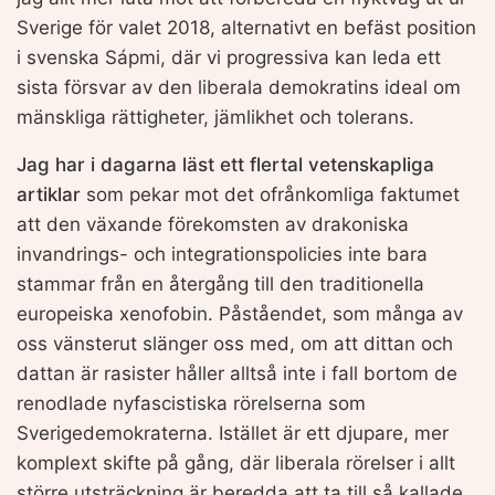
Sverige för valet 2018, alternativt en befäst position
i svenska Sápmi, där vi progressiva kan leda ett
sista försvar av den liberala demokratins ideal om
mänskliga rättigheter, jämlikhet och tolerans.
Jag har i dagarna läst ett flertal vetenskapliga
artiklar
som pekar mot det ofrånkomliga faktumet
att den växande förekomsten av drakoniska
invandrings- och integrationspolicies inte bara
stammar från en återgång till den traditionella
europeiska xenofobin. Påståendet, som många av
oss vänsterut slänger oss med, om att dittan och
dattan är rasister håller alltså inte i fall bortom de
renodlade nyfascistiska rörelserna som
Sverigedemokraterna. Istället är ett djupare, mer
komplext skifte på gång, där liberala rörelser i allt
större utsträckning är beredda att ta till så kallade