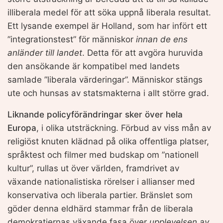
illiberala medel för att söka uppnå liberala resultat.
Ett lysande exempel är Holland, som har infört ett
”integrationstest” för människor
innan de ens
anländer till landet
. Detta för att avgöra huruvida
den ansökande är kompatibel med landets
samlade ”liberala värderingar”. Människor stängs
ute och hunsas av statsmakterna i allt större grad.
Liknande policyförändringar sker över hela
Europa
, i olika utsträckning. Förbud av viss mån av
religiöst knuten klädnad på olika offentliga platser,
språktest och filmer med budskap om ”nationell
kultur”, rullas ut över världen, framdrivet av
växande nationalistiska rörelser i allianser med
konservativa och liberala partier. Bränslet som
göder denna eldhärd stammar från de liberala
demokratiernas växande fasa över
upplevelsen av