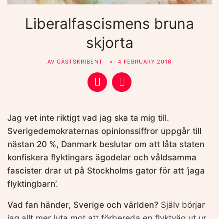
Liberalfascismens bruna
skjorta
AV
GÄSTSKRIBENT
4 FEBRUARY 2016
Jag vet inte riktigt vad jag ska ta mig till.
Sverigedemokraternas opinionssiffror uppgår till
nästan 20 %, Danmark beslutar om att låta staten
konfiskera flyktingars ägodelar och våldsamma
fascister drar ut på Stockholms gator för att ’jaga
flyktingbarn’.
Vad fan händer, Sverige och världen?
Själv börjar
jag allt mer luta mot att förbereda en flyktväg ut ur