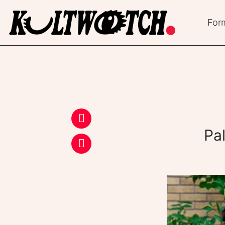
For
Pa