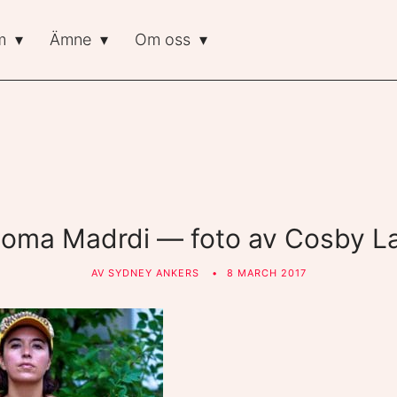
m
Ämne
Om oss
loma Madrdi — foto av Cosby L
AV
SYDNEY ANKERS
8 MARCH 2017