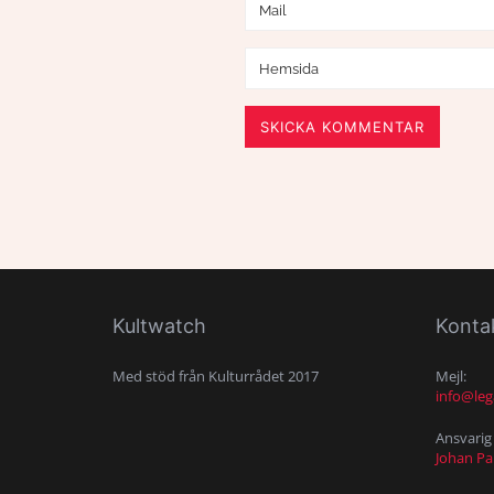
SKICKA KOMMENTAR
Kultwatch
Konta
Med stöd från Kulturrådet 2017
Mejl:
info@leg
Ansvarig 
Johan P