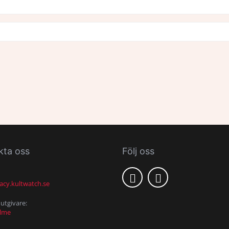
kta oss
Följ oss
acy.kultwatch.se
utgivare:
alme