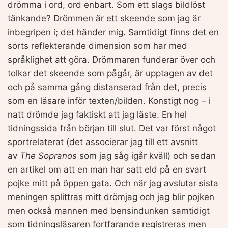
drömma i ord, ord enbart. Som ett slags bildlöst
tänkande? Drömmen är ett skeende som jag är
inbegripen i; det händer mig. Samtidigt finns det en
sorts reflekterande dimension som har med
språklighet att göra. Drömmaren funderar över och
tolkar det skeende som pågår, är upptagen av det
och på samma gång distanserad från det, precis
som en läsare inför texten/bilden. Konstigt nog – i
natt drömde jag faktiskt att jag läste. En hel
tidningssida från början till slut. Det var först något
sportrelaterat (det associerar jag till ett avsnitt
av
The Sopranos
som jag såg igår kväll) och sedan
en artikel om att en man har satt eld på en svart
pojke mitt på öppen gata. Och när jag avslutar sista
meningen splittras mitt drömjag och jag blir pojken
men också mannen med bensindunken samtidigt
som tidningsläsaren fortfarande registreras men