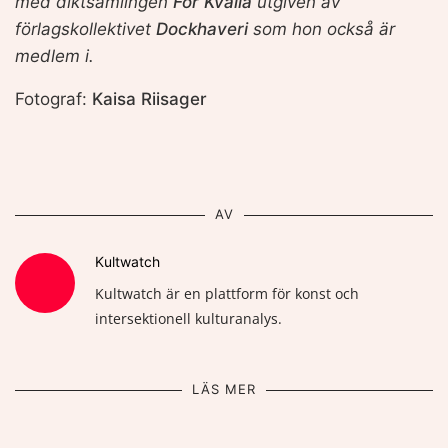
med diktsamlingen
För Kvalia
utgiven av
förlagskollektivet
Dockhaveri
som hon också är
medlem i.
Fotograf:
Kaisa Riisager
AV
Kultwatch
Kultwatch är en plattform för konst och
intersektionell kulturanalys.
LÄS MER