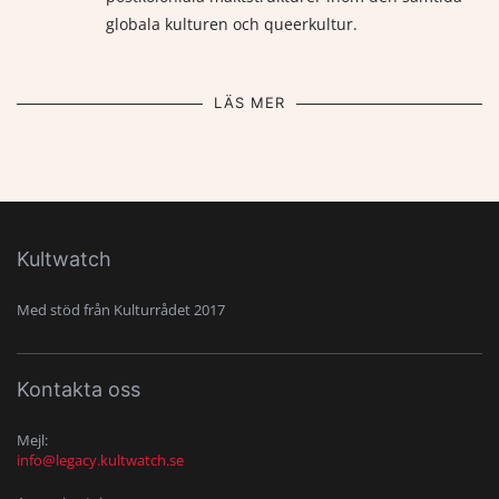
globala kulturen och queerkultur.
LÄS MER
Kultwatch
Med stöd från Kulturrådet 2017
Kontakta oss
Mejl:
info@legacy.kultwatch.se