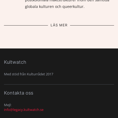
globala kulturen och queerkultur.
LÄS MER
Kultwatch
Med stöd från Kulturrådet 2017
Kontakta oss
Mejl:
info@legacy.kultwatch.se