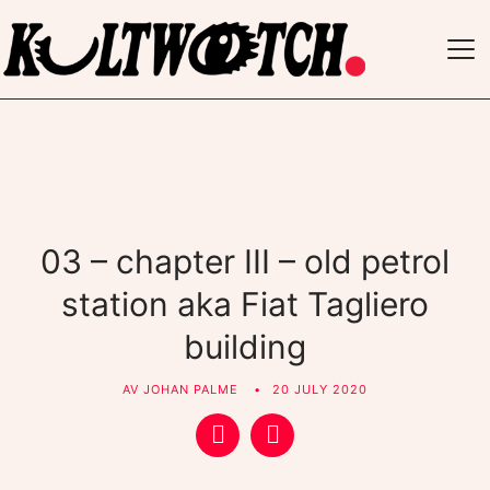
TO
NAV
03 – chapter III – old petrol
station aka Fiat Tagliero
building
AV
JOHAN PALME
20 JULY 2020