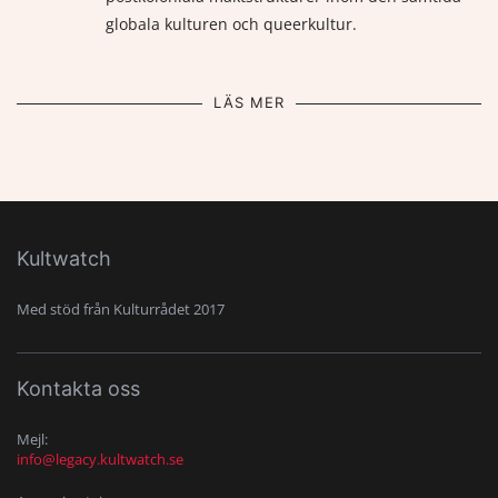
globala kulturen och queerkultur.
LÄS MER
Kultwatch
Med stöd från Kulturrådet 2017
Kontakta oss
Mejl:
info@legacy.kultwatch.se