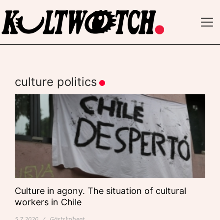
TO
NAV
culture politics
Culture in agony. The situation of cultural
workers in Chile
5.7.2020 / Gästskribent