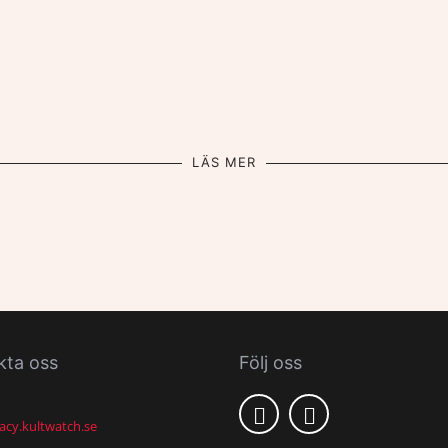
LÄS MER
kta oss
Följ oss
acy.kultwatch.se