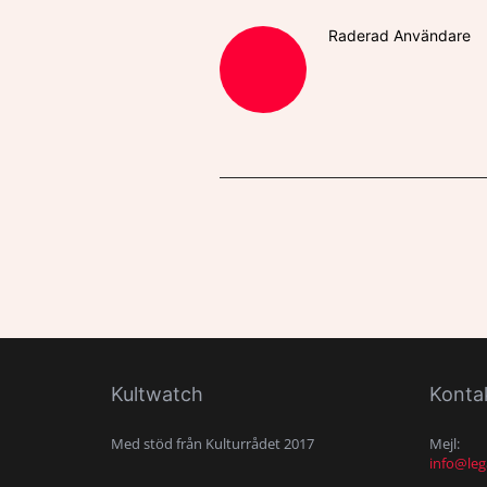
Raderad Användare
Kultwatch
Konta
Med stöd från Kulturrådet 2017
Mejl:
info@leg