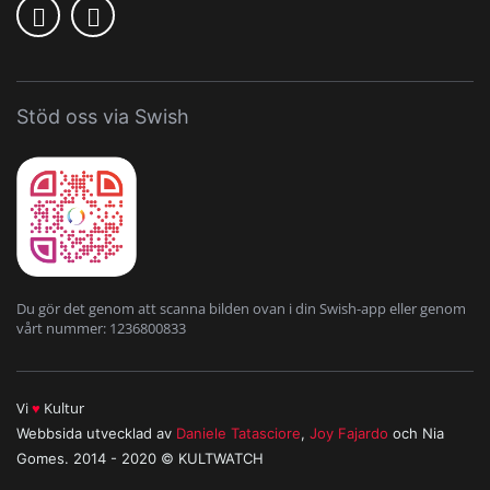
Stöd oss via Swish
Du gör det genom att scanna bilden ovan i din Swish-app eller genom
vårt nummer: 1236800833
Vi
♥
Kultur
Webbsida utvecklad av
Daniele Tatasciore
,
Joy Fajardo
och Nia
Gomes. 2014 - 2020 © KULTWATCH