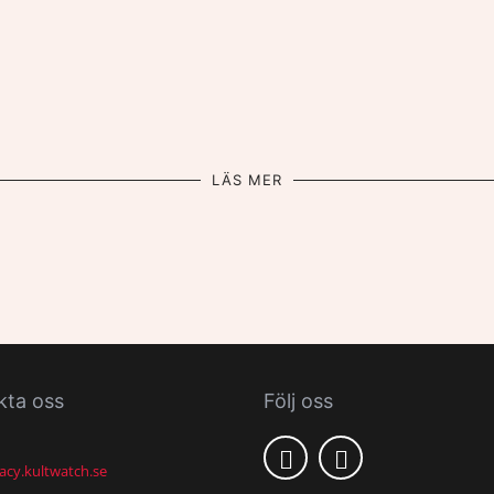
LÄS MER
kta oss
Följ oss
acy.kultwatch.se