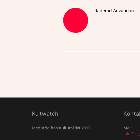
Raderad Användare
Kultwatch
Konta
Med stöd från Kulturrådet 2017
Mejl:
info@leg