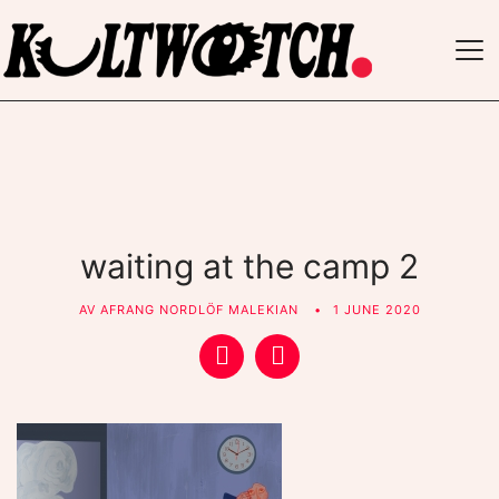
TO
NAV
waiting at the camp 2
AV
AFRANG NORDLÖF MALEKIAN
1 JUNE 2020