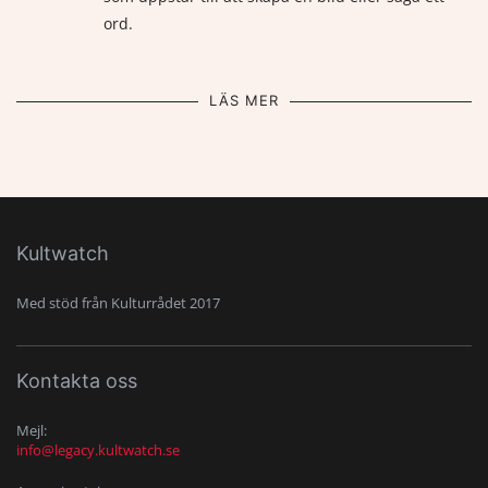
ord.
LÄS MER
Kultwatch
Med stöd från Kulturrådet 2017
Kontakta oss
Mejl:
info@legacy.kultwatch.se