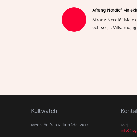
Afrang Nordlöf Maleki
Afrang Nordlöf Maleki
och sörjs. Vilka möjli
Kultwatch
Konta
Med stöd från Kulturrådet 2017
Mejl:
info@leg