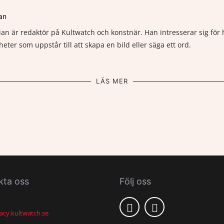
an
an är redaktör på Kultwatch och konstnär. Han intresserar sig för h
gheter som uppstår till att skapa en bild eller säga ett ord.
LÄS MER
kta oss
Följ oss
acy.kultwatch.se