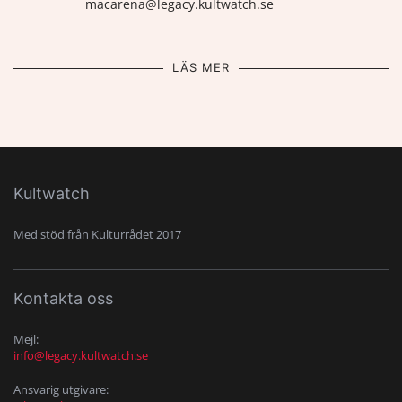
macarena@legacy.kultwatch.se
LÄS MER
Kultwatch
Med stöd från Kulturrådet 2017
Kontakta oss
Mejl:
info@legacy.kultwatch.se
Ansvarig utgivare: