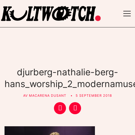
TO
NAV
djurberg-nathalie-berg-
hans_worship_2_modernamuse
AV
MACARENA DUSANT
5 SEPTEMBER 2018