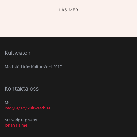
LÄS MER
Kultwatch
Med stöd från Kulturrådet 2017
Kontakta oss
Mejl:
info@legacy.kultwatch.se
Ansvarig utgivare:
Johan Palme