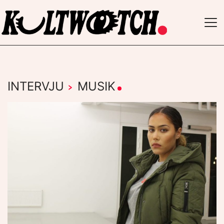
TO
NAV
INTERVJU
›
MUSIK