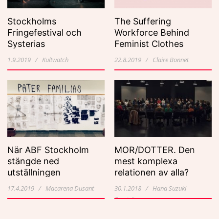
Stockholms
The Suffering
Fringefestival och
Workforce Behind
Systerias
Feminist Clothes
performanceverk “Den
1.9.2019 / Kultwatch
22.8.2019 / Claire Bonnet
här kroppen”
När ABF Stockholm
MOR/DOTTER. Den
stängde ned
mest komplexa
utställningen
relationen av alla?
Hysteriska Historiska
17.4.2019 / Macarena Dusant
30.1.2018 / Hana Suzuki
Ernström