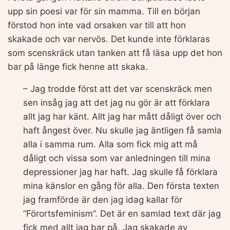
upp sin poesi var för sin mamma. Till en början
förstod hon inte vad orsaken var till att hon
skakade och var nervös. Det kunde inte förklaras
som scenskräck utan tanken att få läsa upp det hon
bar på länge fick henne att skaka.
– Jag trodde först att det var scenskräck men
sen insåg jag att det jag nu gör är att förklara
allt jag har känt. Allt jag har mått dåligt över och
haft ångest över. Nu skulle jag äntligen få samla
alla i samma rum. Alla som fick mig att må
dåligt och vissa som var anledningen till mina
depressioner jag har haft. Jag skulle få förklara
mina känslor en gång för alla. Den första texten
jag framförde är den jag idag kallar för
”Förortsfeminism”. Det är en samlad text där jag
fick med allt jag bar på. Jag skakade av