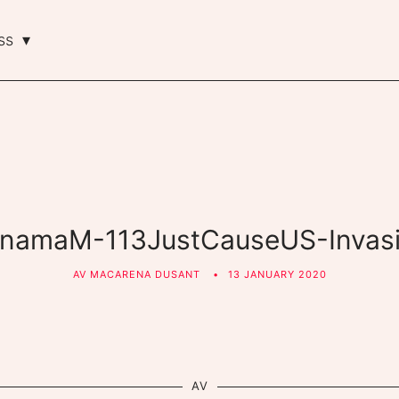
ss
namaM-113JustCauseUS-Invas
AV
MACARENA DUSANT
13 JANUARY 2020
AV