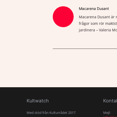
Macarena Dusant
Macarena Dusant är re
frågor som rör maktst
jardinera – Valeria 
Kultwatch
Konta
Med stöd från Kulturrådet 2017
Mejl: