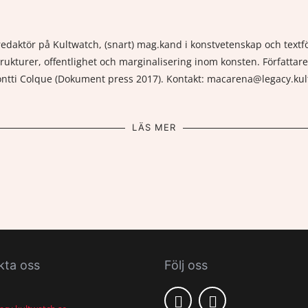
daktör på Kultwatch, (snart) mag.kand i konstvetenskap och textför
rukturer, offentlighet och marginalisering inom konsten. Författare
Montti Colque (Dokument press 2017). Kontakt: macarena@legacy.ku
LÄS MER
kta oss
Följ oss