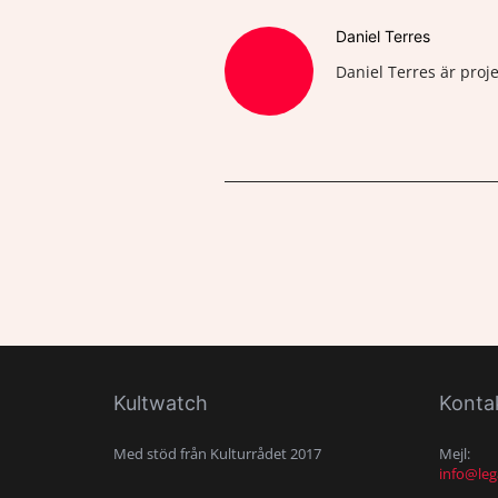
Daniel Terres
Daniel Terres är proj
Kultwatch
Konta
Med stöd från Kulturrådet 2017
Mejl:
info@leg