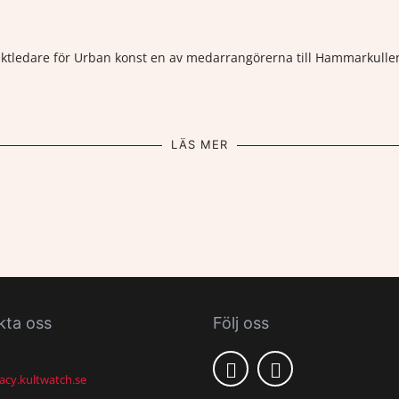
ektledare för Urban konst en av medarrangörerna till Hammarkulle
LÄS MER
kta oss
Följ oss
acy.kultwatch.se