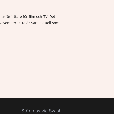
sförfattare för film och TV. Det
. November 2018 är Sara aktuell som
Stöd oss via Swish