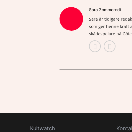
Sara Zommorodi
Sara är tidigare reda
som ger henne kraft ä
skådespelare på Göte
Kultwatch
Konta