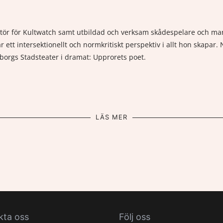
ktör för Kultwatch samt utbildad och verksam skådespelare och manu
r ett intersektionellt och normkritiskt perspektiv i allt hon skapar
borgs Stadsteater i dramat: Upprorets poet.
LÄS MER
kta oss
Följ oss