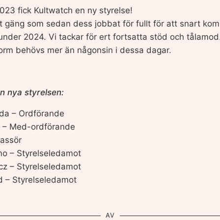
23 fick Kultwatch en ny styrelse!
at gäng som sedan dess jobbat för fullt för att snart kom
 under 2024. Vi tackar för ert fortsatta stöd och tålamo
tform behövs mer än någonsin i dessa dagar.
n nya styrelsen:
da – Ordförande
m – Med-ordförande
Kassör
o – Styrelseledamot
cz – Styrelseledamot
 – Styrelseledamot
AV