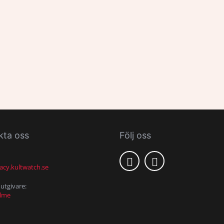
kta oss
Följ oss
acy.kultwatch.se
utgivare:
alme