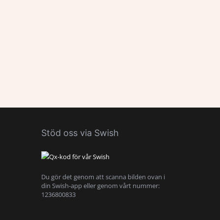
Stöd oss via Swish
Du gör det genom att scanna bilden ovan i
din Swish-app eller genom vårt nummer:
1236800833