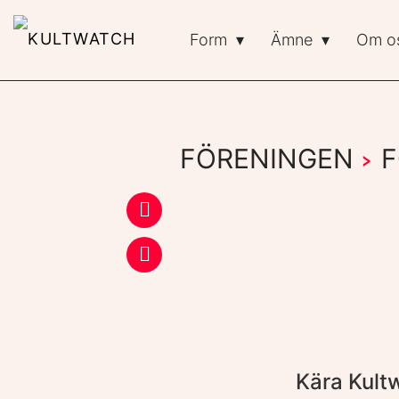
Form
Ämne
Om o
FÖRENINGEN
F
›
Kära Kult