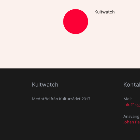
Kultwatch
Kultwatch
Konta
Med stöd från Kulturrådet 2017
Mejl:
info@leg
Ansvarig 
Johan P