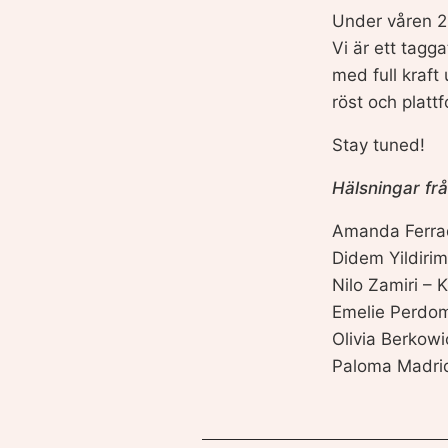
Under våren 20
Vi är ett tagg
med full kraft
röst och plat
Stay tuned!
Hälsningar frå
Amanda Ferra
Didem Yildiri
Nilo Zamiri – 
Emelie Perdom
Olivia Berkowi
Paloma Madrid