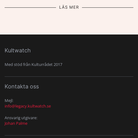
LÄS MER
Kultwatch
Med stöd från Kulturrådet 2017
Kontakta oss
Mejl:
info@legacy.kultwatch.se
Ansvarig utgivare:
Johan Palme