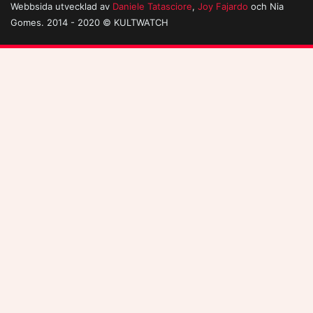
Webbsida utvecklad av
Daniele Tatasciore
,
Joy Fajardo
och Nia
Gomes. 2014 - 2020 © KULTWATCH