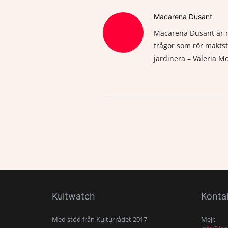
Macarena Dusant
Macarena Dusant är re
frågor som rör maktst
jardinera – Valeria 
Kultwatch
Konta
Med stöd från Kulturrådet 2017
Mejl: