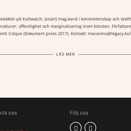
daktör på Kultwatch, (snart) mag.kand i konstvetenskap och textför
rukturer, offentlighet och marginalisering inom konsten. Författare
Montti Colque (Dokument press 2017). Kontakt: macarena@legacy.ku
LÄS MER
kta oss
Följ oss