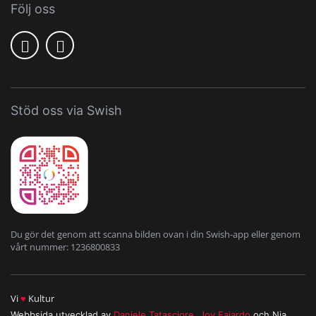
Följ oss
Stöd oss via Swish
Du gör det genom att scanna bilden ovan i din Swish-app eller genom
vårt nummer: 1236800833
Vi
♥
Kultur
Webbsida utvecklad av
Daniele Tatasciore
,
Joy Fajardo
och Nia