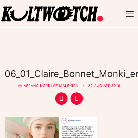
TO
NAV
06_01_Claire_Bonnet_Monki_
AV
AFRANG NORDLÖF MALEKIAN
22 AUGUST 2019