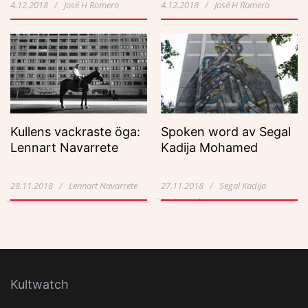
4.12.2018 / José H Romero
4.12.2018 / José H Romero
Kullens vackraste öga:
Spoken word av Segal
Lennart Navarrete
Kadija Mohamed
28.11.2018 / Lennart Navarrete
27.11.2018 / Segal Kadija
Mohamed
Kultwatch