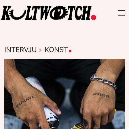
TO
NAV
INTERVJU
›
KONST