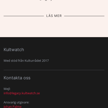
LÄS MER
Kultwatch
Med stöd från Kulturrådet 2017
Kontakta oss
Mejl:
info@legacy.kultwatch.se
Ansvarig utgivare:
Johan Palme