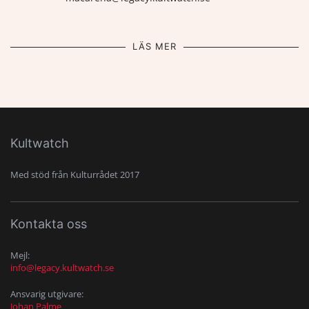
LÄS MER
Kultwatch
Med stöd från Kulturrådet 2017
Kontakta oss
Mejl:
info@legacy.kultwatch.se
Ansvarig utgivare:
Johan Palme