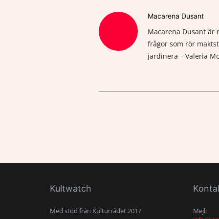
Macarena Dusant
Macarena Dusant är re
frågor som rör maktst
jardinera – Valeria 
Kultwatch
Konta
Med stöd från Kulturrådet 2017
Mejl: