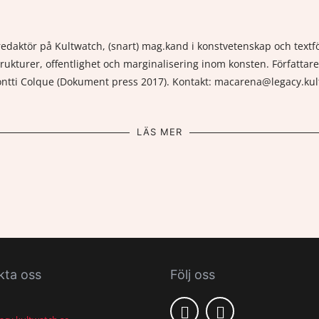
daktör på Kultwatch, (snart) mag.kand i konstvetenskap och textför
rukturer, offentlighet och marginalisering inom konsten. Författare
Montti Colque (Dokument press 2017). Kontakt: macarena@legacy.ku
LÄS MER
kta oss
Följ oss