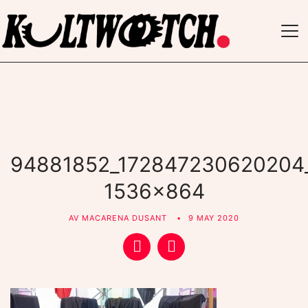
TO
NAV
94881852_172847230620204
1536×864
AV
MACARENA DUSANT
9 MAY 2020