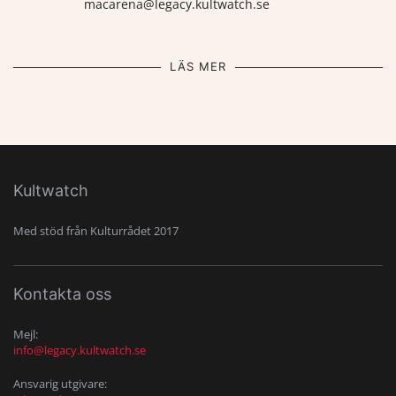
macarena@legacy.kultwatch.se
LÄS MER
Kultwatch
Med stöd från Kulturrådet 2017
Kontakta oss
Mejl:
info@legacy.kultwatch.se
Ansvarig utgivare: