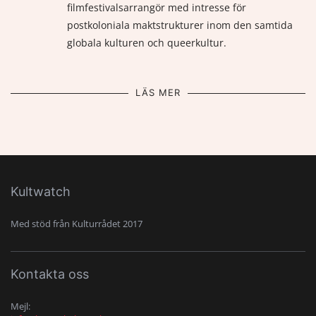
filmfestivalsarrangör med intresse för
postkoloniala maktstrukturer inom den samtida
globala kulturen och queerkultur.
LÄS MER
Kultwatch
Med stöd från Kulturrådet 2017
Kontakta oss
Mejl: