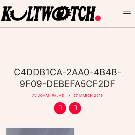
TO
NAV
C4DDB1CA-2AA0-4B4B-
9F09-DEBEFA5CF2DF
AV
JOHAN PALME
27 MARCH 2019