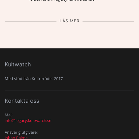
LÄS MER
Kultwatch
Med stöd från Kulturrådet 2017
Kontakta oss
Mejl:
info@legacy.kultwatch.se
Ansvarig utgivare:
Johan Palme