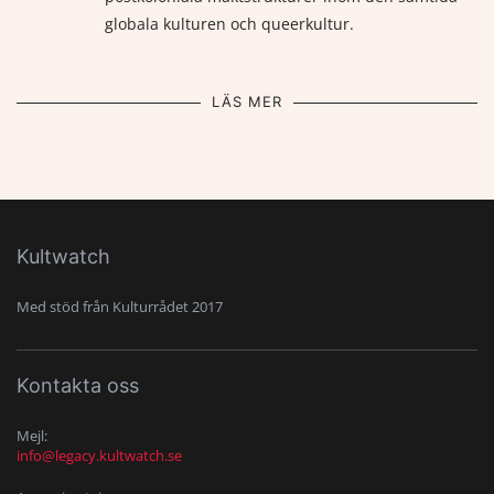
globala kulturen och queerkultur.
LÄS MER
Kultwatch
Med stöd från Kulturrådet 2017
Kontakta oss
Mejl:
info@legacy.kultwatch.se